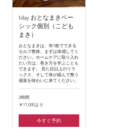
1day おとなまきベー
シック個別（こども
まき）
おとなまきは、布1枚でできる
セルフ整体。まずは体感してく
ださい。ホームケアに取り入れ
たい方は、巻き方を学ぶことも
できます。 見た目以上のリラ
ックス、そして体が緩んで整う
感覚を味わいに来てください。
2時間
11,000
￥11,000より
円
よ
り
今すぐ予約