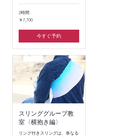
2時間
7,700
￥7,700
円
今すぐ予約
スリンググループ教
室〈横抱き編〉
リング付きスリングは、単なる