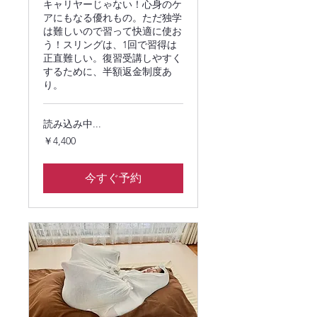
キャリヤーじゃない！心身のケ
アにもなる優れもの。ただ独学
は難しいので習って快適に使お
う！スリングは、1回で習得は
正直難しい。復習受講しやすく
するために、半額返金制度あ
り。
読み込み中...
4,400
￥4,400
円
今すぐ予約