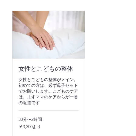
女性とこどもの整体
女性とこどもの整体がメイン。
初めての方は、必ず母子セット
でお願いします。こどものケア
は、まずママのケアからが一番
の近道です
30分〜2時間
3,300
￥3,300より
円
よ